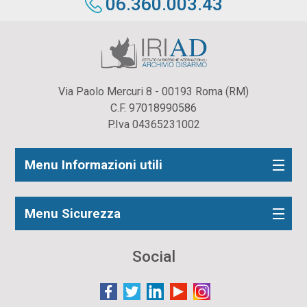
06.360.003.43
Via Paolo Mercuri 8 - 00193 Roma (RM)
C.F. 97018990586
P.Iva 04365231002
Menu Informazioni utili
Menu Sicurezza
Social