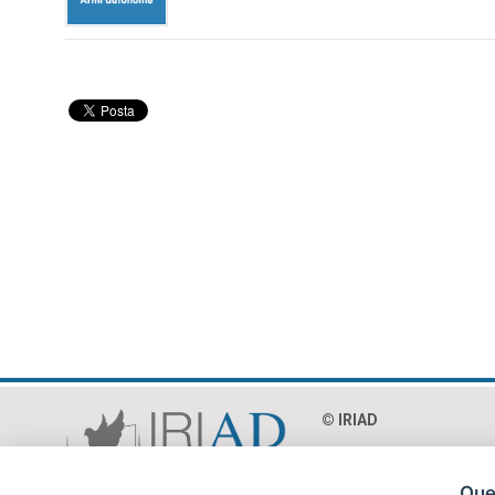
© IRIAD‎
Via Paolo Mercuri 8 - 0
C.F. 97018990586
Ques