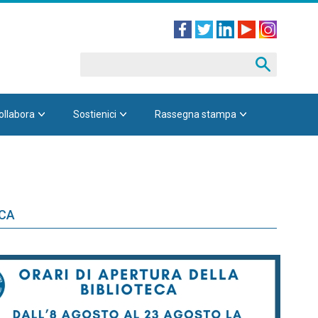
ollabora
Sostienici
Rassegna stampa
ECA